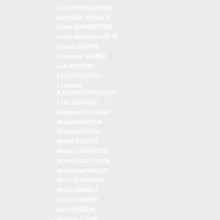
Liêm HOANG-NGOC
Lotfi BEN KHELIFA
Louis SCHWEITZER
Louis-Mohamed SEYE
Louisa ZIDANE
Lucienne NOMBO
Léa BIZERAY
Léa LAROUZÉE
Léonidas
KALOGEROPOULOS
Léïla SLIMANE
Madeline DA SILVA
Madjid NASSAH
Mahaut BERTU
Malek BOUTIH
Malika LATRECHE
Mama DOUCOURÉ
Mamadou DIALLO
Marc GUERRIEN
Marc JAMMET
Marc OLENINE
Marc PERRIN
Mariam CISSÉ