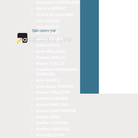
Alexandra CORDEBARD
Alexis LAMBERT
Ali DJILALI-BOUZINA
Alice MASLET
Aliou GUEYE
Site conçu par
Alix NICOLET
Aliénor EBLING
Amar LAGHA
Amar MELLOULI
Aminata DIALLO
Angela SCALZO
Angélique FERNANDES-
THOMANN
Anna ANGELI
Anne-Marie THIBOUT
Antoine PELLETIER
Armelle GARDIEN
Arnaud ANGLOMA
Arnaud SAINT-MARTIN
Aurélie GRIES
Aurélien CANOUIL
Aurélien SAINTOUL
Aïcha REZZOUK