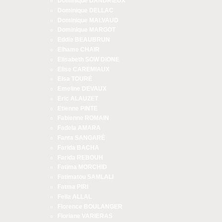
Dominique DANDRIEUX
Dominique DELLAC
Dominique MALVAUD
Dominique MARGOT
Eddie BEAUBRUN
Elhame CHAIR
Elisabeth SOW DIONE
Elise CAREMIAUX
Elsa TOURÉ
Emeline DEVAUX
Eric ALAUZET
Etienne PINTE
Fabienne ROMAIN
Fadela AMARA
Fanta SANGARÉ
Farida BACHA
Farida REBOUH
Fatima MORCHID
Fatimatou SAMLALI
Fatma PIRI
Fella ALLAL
Florence BOULANGER
Floriane VARIERAS