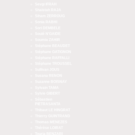
Sevgi IFRAH
Shaïstah RAJA
Siham ZERROUG
Sonia RABHI
Sori DEMBELE
Soulé N'GAIDE
Soumia ZAHIR
Stéphane BEAUDET
Stéphane GATIGNON
Stéphane RAFFALLI
Stéphane TROUSSEL
Sullivan JOUS
Susana RENON
Suzanne BOISNAY
Sylvain TAMA
Sylvie GIBERT
Sébastien
PIETRASANTA
Thibaut LE HINGRAT
Thierry GUINTRAND
Thomas MENEZES
Thérèse LOIRAT
Touria BENZARI