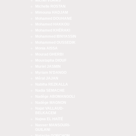
Michel VORMS
Michelle ROSTAN
Mimouna HADJAM
Mohamed DOUHANE
Mohamed HAKKOU
Mohamed KHÉRAKI
Mohammed IBNYASSIN
Mohammed OUSSEDIK
Monia AISSA
Mourad GHERBI
Moustapha DIOUF
Muriel JASMIN
Myriam N'DANGO
Méral JAJAN
Nabiha REZKALLA
Nadia SEMACHE
Nadège ABOMANGOLI
Nadège MAGNON
Najat VALLAUD-
BELKACEM
Najwa EL HAÏTÉ
Nasser MANSOURI-
GUILANI
Natacha GORCHON