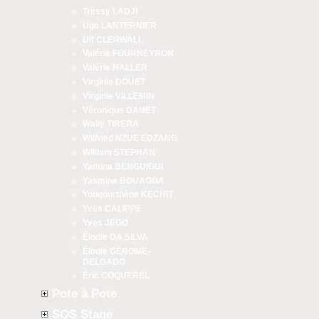
Tressy LADJI
Ugo LANTERNIER
Ulf CLERWALL
Valérie FOURNEYRON
Valérie HALLER
Virginie DOUET
Virginie VILLEMIN
Véronique DANET
Wally TIRERA
Wilfried NZUE EDZANG
William STEPHAN
Yamina BENGUIGUI
Yasmine BOUAGGA
Yougourthène KECHIT
Yves CALIPPE
Yves JEGO
Élodie DA SILVA
Élodie GÉROME-
DELGADO
Éric COQUEREL
Pote à Pote
SOS Stage