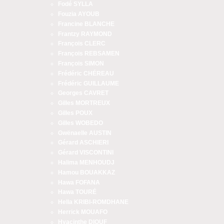
Fodé SYLLA
Fouzia AYOUB
Francine BLANCHE
Frantzy RAYMOND
François CLERC
François REBSAMEN
François SIMON
Frédéric CHÉREAU
Frédéric GUILLAUME
Georges CAVRET
Gilles MORTREUX
Gilles POUX
Gilles WOBEDO
Gwënaelle AUSTIN
Gérard ASCHIERI
Gérard VISCONTINI
Halima MENHOUDJ
Hamou BOUAKKAZ
Hawa FOFANA
Hawa TOURÉ
Hella KRIBI-ROMDHANE
Herrick MOUAFO
Hyacinthe DIOUF