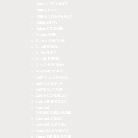
Juanita PERONET
Julie CABOT
Julie Elyssa KRAIEM
Julien DRAY
Julien POUSSIN
Kader ARIF
Karine MEUNIER
Katell SINOU
Katia ZURZ
Khady DIENG
Kim CHIUSANO
Koko MENSAH
Lamia EL AARAJE
Latifa KHARJA
Laura SLIMANI
Laure CORDELET
Laure SURROCA
Laurent
GRANDGUILLAUME
Laurent JAMET
Laurent JEANNE
Linda EL HADDAD
Lionel BENHAROUS