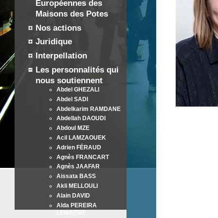
Européennes des
Maisons des Potes
Nos actions
Juridique
Interpellation
Les personnalités qui
nous soutiennent
Abdel GHEZALI
Abdel SADI
Abdelkarim RAMDANE
Abdellah DAOUDI
Abdoul MZE
Acil LAMZAOUEK
Adrien FÉRAUD
Agnès FRANCART
Agnès JAAFAR
Aissata BASS
Akli MELLOULI
Alain DAVID
Alda PEREIRA
LEMAITRE