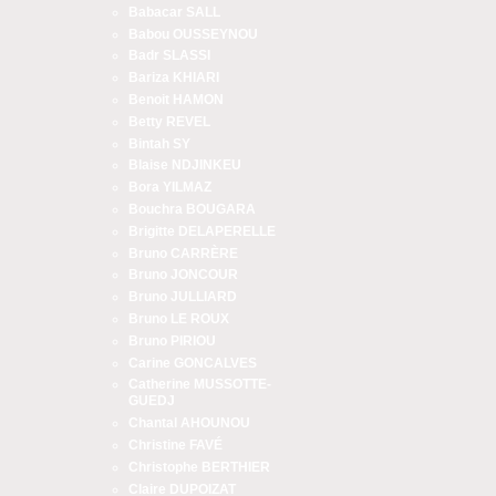
Babacar SALL
Babou OUSSEYNOU
Badr SLASSI
Bariza KHIARI
Benoit HAMON
Betty REVEL
Bintah SY
Blaise NDJINKEU
Bora YILMAZ
Bouchra BOUGARA
Brigitte DELAPERELLE
Bruno CARRÈRE
Bruno JONCOUR
Bruno JULLIARD
Bruno LE ROUX
Bruno PIRIOU
Carine GONCALVES
Catherine MUSSOTTE-
GUEDJ
Chantal AHOUNOU
Christine FAVÉ
Christophe BERTHIER
Claire DUPOIZAT